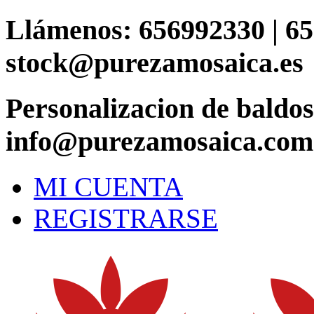
Saltar
Llámenos: 656992330 | 65
al
contenido
stock@purezamosaica.es
Personalizacion de baldo
info@purezamosaica.com
MI CUENTA
REGISTRARSE