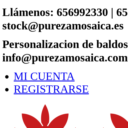
Saltar
Llámenos: 656992330 | 65
al
contenido
stock@purezamosaica.es
Personalizacion de baldo
info@purezamosaica.com
MI CUENTA
REGISTRARSE